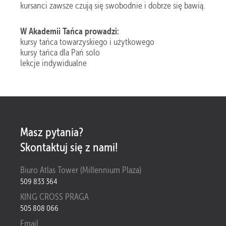
kursanci zawsze czują się swobodnie i dobrze się bawią.
W Akademii Tańca prowadzi:
kursy tańca towarzyskiego i użytkowego
kursy tańca dla Pań solo
lekcje indywidualne
Masz pytania?
Skontaktuj się z nami!
Biuro Atlas Tower (Millennium Plaza)
509 833 364
KING CROSS PRAGA
505 808 066
Email