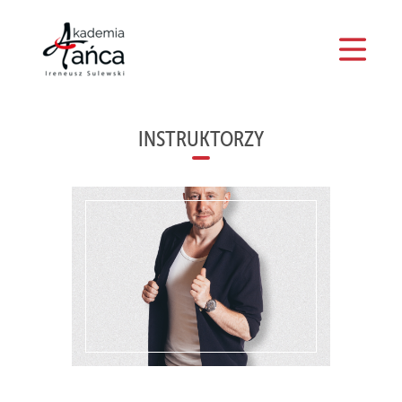
509 833 364
O NAS
INSTRUKTORZY
INSTRUKTORZY
KONTAKT
CENNIK
AKTUALNOŚCI
KURSY
IMPREZY
WYNAJEM SAL
WCZASY Z TAŃCEM
KLUB TAŃCA SPORTOWEGO