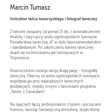
PRO-AM
Marcin Tumasz
GALERIA
Instruktor tańca towarzyskiego i fotograf taneczny
Z tańcem związany od ponad 15 lat, z doświadczeniem
finalisty i zwycięzcy wielu ogólnopolskich turniejów.
Posiada klasę taneczną „A” w stylu latynoamerykańskim
i standardowym. Po zakończeniu kariery tanecznej
skupił się na trenowaniu par turniejowych w
Trójmieście.
Równocześnie rozwija swoją drugą pasję – fotografię
taneczną. Obecny na wielu ogólnopolskich turniejach,
współpracuje przy największych tanecznych
produkcjach, między innymi z tancerzami programu
„Taniec z Gwiazdami”.
Na zajęciach łączy profesjonalizm z luzem i poczuciem
humoru, tworząc fantastyczną atmosferę, dzięki której