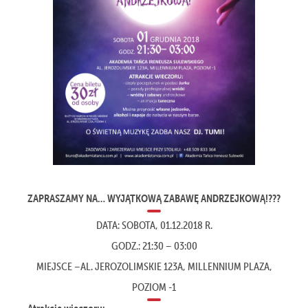
PRO-AM
GALERIA
ZAPRASZAMY NA… W
YJĄTKOWĄ ZABAWĘ ANDRZEJKOWĄ!
?️
?
?
DATA: SOBOTA, 01.12.2018 R.
GODZ.: 21:30 – 03:00
MIEJSCE –AL. JEROZOLIMSKIE 123A, MILLENNIUM PLAZA,
POZIOM -1